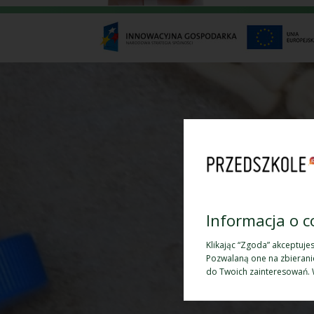
Informacja o c
Klikając “Zgoda” akceptuje
Pozwalaną one na zbierani
do Twoich zainteresowań. 