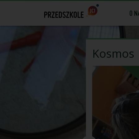
O N
Kosmos