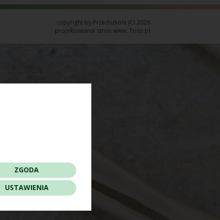
copyright by Przedszkole JCI 2026
projektowanie stron www: Triso.pl
ZGODA
USTAWIENIA