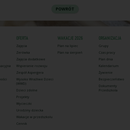
POWRÓT
OFERTA
WAKACJE 2026
ORGANIZACJA
Zajęcia
Plan na lipiec
Grupy
Zerówka
Plan na sierpień
Czas pracy
Zajęcia dodatkowe
Plan dnia
kacyjna
Wspieranie rozwoju
Kalendarium
Zespół Aspergera
Żywienie
ności
Wysoko Wrażliwe Dzieci
Bezpieczeństwo
(WWD)
Dokumenty
Dzieci zdolne
Przedszkola
Projekty
Wycieczki
Urodziny dziecka
Wakacje w przedszkolu
Cennik