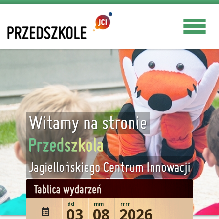
dd
mm
rrrr
03
08
2026
wydażenie