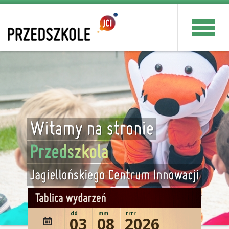
dd
mm
rrrr
03
08
2026
wydażenie