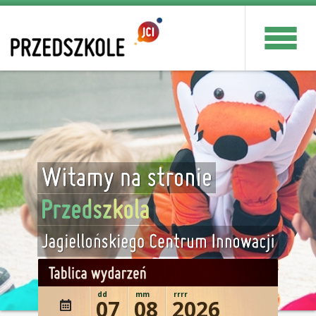
dd
mm
rrrr
07
08
2026
wydażenie