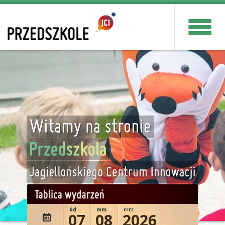
dd
mm
rrrr
07
08
2026
wydażenie