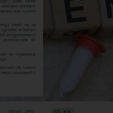
Lego i Duplo. Każde
z własnymi skarbami.
 ekrany oraz system
 mogą bawić się na
ój ogródek, w którym
 nich przygotowanych
ce przeznaczone do
ala na organizację
ego.
toriach Life Science
, miejsc związanych z
KONTAKT I ZAPISY