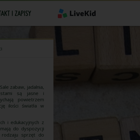
AKT I ZAPISY
ci
ale zabaw, jadalnia,
istami są jasne i
dychają powietrzem
ję ilości światła w
h i edukacyjnych z
 mają do dyspozycji
 rodzaju sprzęt do