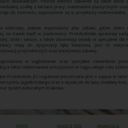
ych doświadczeń. Pośród wielości zabawek są także klocki 
ywidualną szafkę z kartami pracy, materiałami plastycznymi ora
stęp do Internetu, wyposażone są w projektory multimedialne,
da kolorowy, pięknie wyposażony plac zabaw, gdzie dzieci
ej, na trawie bądź w piaskownicy. Przedszkolaki uprawiają sw
aty, zioła i owoce, a także obserwują owady w specjalnie dla
botanicy mają do dyspozycji łąkę kwiatową. Jest to miejs
serwacji przyrodniczych oraz kreatywnej zabawy.
wyposażona w nagłośnienie oraz specjalne oświetlenie pozw
cji a także celebrowanie uroczystości w ciągu całego roku szklon
na Przedszkola JCI regularnie poszerzana jest o zajęcia w labora
rsytetu Jagiellońskiego oraz o wycieczki do lasu, stadniny koni
oraz życiem kulturalnym Krakowa.
OFERTA
WAKACJE 2026
ORGANIZACJA