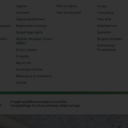
Zajęcia
Plan na lipiec
Grupy
Zerówka
Plan na sierpień
Czas pracy
Zajęcia dodatkowe
Plan dnia
kacyjna
Wspieranie rozwoju
Kalendarium
Zespół Aspergera
Żywienie
ności
Wysoko Wrażliwe Dzieci
Bezpieczeństwo
(WWD)
Dokumenty
Dzieci zdolne
Przedszkola
Projekty
Wycieczki
Urodziny dziecka
Wakacje w przedszkolu
Cennik