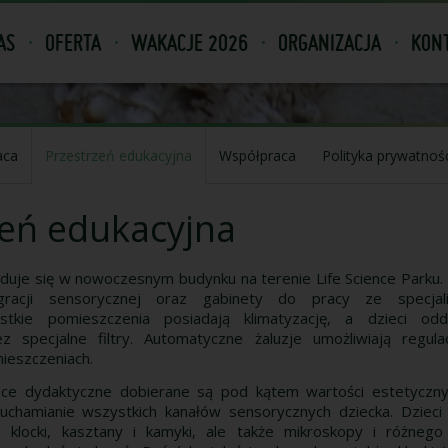
AS
OFERTA
WAKACJE 2026
ORGANIZACJA
KONT
aca
Przestrzeń edukacyjna
Współpraca
Polityka prywatnoś
zeń edukacyjna
jduje się w nowoczesnym budynku na terenie Life Science Parku. S
tegracji sensorycznej oraz gabinety do pracy ze specjal
stkie pomieszczenia posiadają klimatyzację, a dzieci od
 specjalne filtry. Automatyczne żaluzje umożliwiają regulac
ieszczeniach.
ce dydaktyczne dobierane są pod kątem wartości estetycznyc
uchamianie wszystkich kanałów sensorycznych dziecka. Dzieci
 klocki, kasztany i kamyki, ale także mikroskopy i różnego