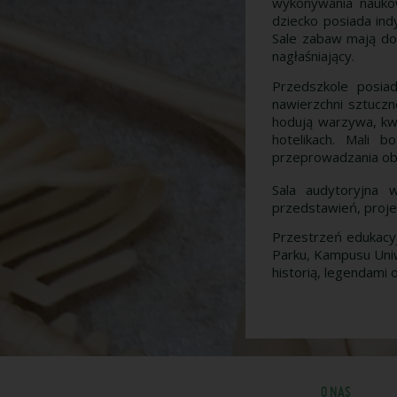
wykonywania naukow
dziecko posiada ind
Sale zabaw mają do
nagłaśniający.
Przedszkole posia
nawierzchni sztuczn
hodują warzywa, kwi
hotelikach. Mali 
przeprowadzania ob
Sala audytoryjna 
przedstawień, projek
Przestrzeń edukacyj
Parku, Kampusu Uniwe
historią, legendami 
O NAS