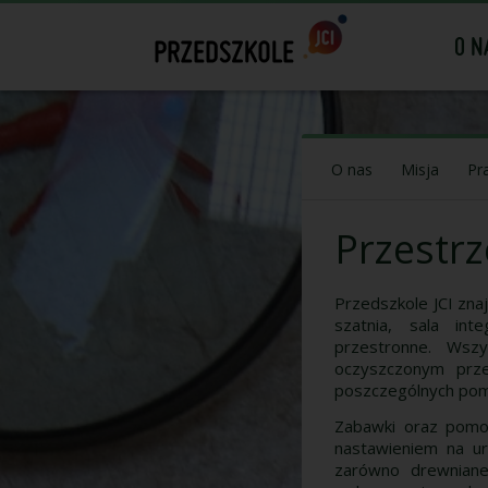
O N
O nas
Misja
Pr
Przestr
Przedszkole JCI zna
szatnia, sala in
przestronne. Wszy
oczyszczonym przez
poszczególnych pom
Zabawki oraz pomo
nastawieniem na ur
zarówno drewniane