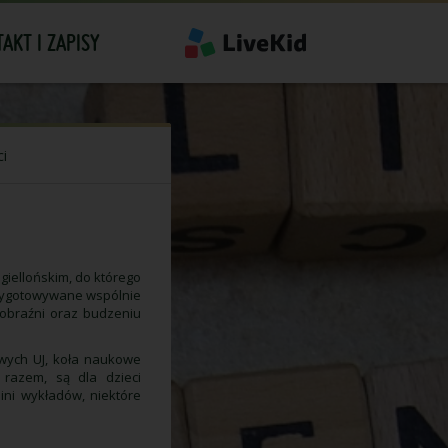
AKT I ZAPISY
ci
giellońskim, do którego
przygotowywane wspólnie
yobraźni oraz budzeniu
wych UJ, koła naukowe
 razem, są dla dzieci
ini wykładów, niektóre