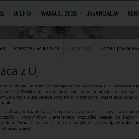
AS
OFERTA
WAKACJE 2026
ORGANIZACJA
KONT
aca
Przestrzeń edukacyjna
Współpraca
Polityka prywatnoś
aca z UJ
z Jagiellońskie Centrum Innowacji jest ściśle powiązane z Uniwersytetem Ja
 spółce JCI. Dzięki temu, oferta przedszkola poszerzona jest o zajęcia 
a Uniwersytecie służą przede wszystkim poszerzaniu świata dziecięcej w
 nauki.
ola JCI przewidziane są zajęcia prowadzone przez pracowników nauko
dziców - pracowników Uniwersytetu. Wszystkie zajęcia, za każdym
eniem. Forma zajęć zależy od ich tematyki. Niektóre mają charakter m
kich pracowniach.