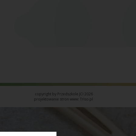
copyright by Przedszkole JCI 2026
projektowanie stron www: Triso.pl