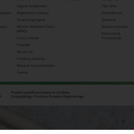
Zajęcia dodatkowe
Plan dnia
kacyjna
Wspieranie rozwoju
Kalendarium
Zespół Aspergera
Żywienie
ności
Wysoko Wrażliwe Dzieci
Bezpieczeństwo
(WWD)
Dokumenty
Dzieci zdolne
Przedszkola
Projekty
Wycieczki
Urodziny dziecka
Wakacje w przedszkolu
Cennik