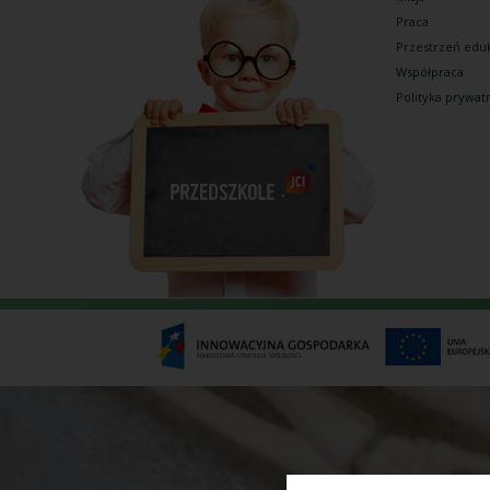
Praca
Przestrzeń edu
Współpraca
Polityka prywat