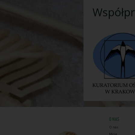
Współpr
O NAS
O nas
Misja