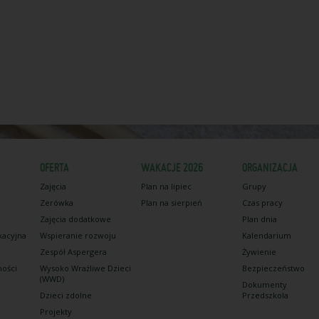
OFERTA
WAKACJE 2026
ORGANIZACJA
Zajęcia
Plan na lipiec
Grupy
Zerówka
Plan na sierpień
Czas pracy
Zajęcia dodatkowe
Plan dnia
kacyjna
Wspieranie rozwoju
Kalendarium
Zespół Aspergera
Żywienie
ności
Wysoko Wrażliwe Dzieci
Bezpieczeństwo
(WWD)
Dokumenty
Dzieci zdolne
Przedszkola
Projekty