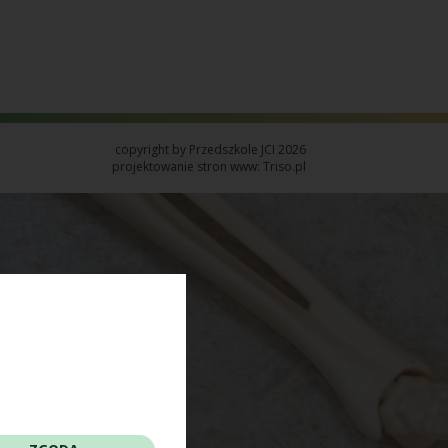
copyright by Przedszkole JCI 2026
projektowanie stron www: Triso.pl