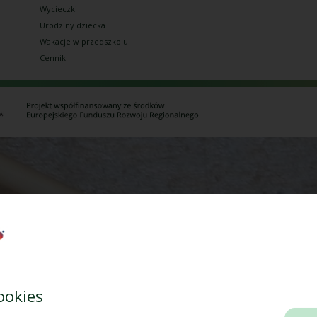
Wycieczki
Urodziny dziecka
Wakacje w przedszkolu
Cennik
ookies