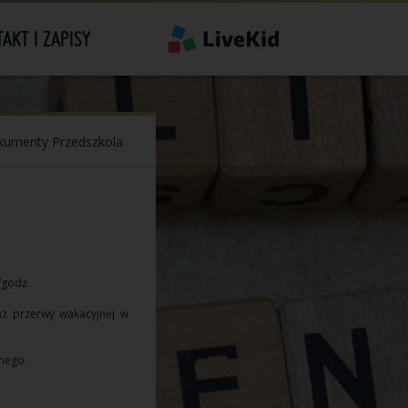
AKT I ZAPISY
umenty Przedszkola
/godz.
az przerwy wakacyjnej w
nego.