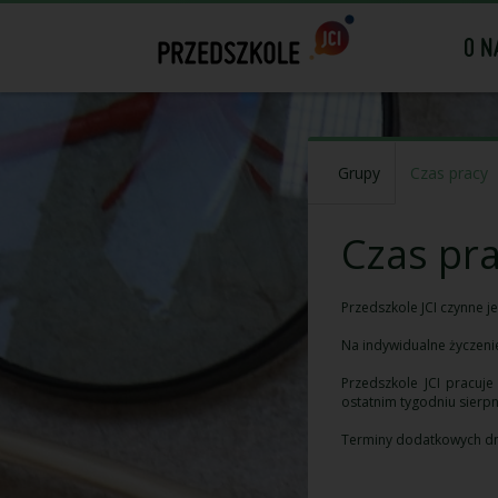
O N
Grupy
Czas pracy
Czas pr
Przedszkole JCI czynne j
Na indywidualne życzenie
Przedszkole JCI pracuj
ostatnim tygodniu sierpn
Terminy dodatkowych dn