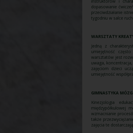
instruktorów i cha
dopasowanie ćwiczeń 
przeciwdziałanie istn
tygodniu w salce ruc
WARSZTATY KREAT
Jedną z charaktery
umiejętność często
warsztatów jest rozw
uwaga, koncentracja,
zajęciom dzieci ucz
umiejętność współpra
GIMNASTYKA MÓZG
Kinezjologia eduk
międzypółkulowej m
wzmacnianie procesów
także przezwyciężanie
zajęcia te dostarczaj