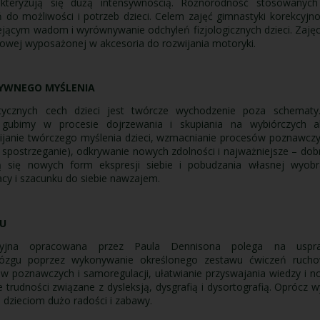
rakteryzują się dużą intensywnością. Różnorodność stosowany
do możliwości i potrzeb dzieci. Celem zajęć gimnastyki korekcyjn
iejącym wadom i wyrównywanie odchyleń fizjologicznych dzieci. Zaję
howej wyposażonej w akcesoria do rozwijania motoryki.
YWNEGO MYŚLENIA
stycznych cech dzieci jest twórcze wychodzenie poza schematy.
 gubimy w procesie dojrzewania i skupiania na wybiórczych a
ijanie twórczego myślenia dzieci, wzmacnianie procesów poznawczy
 spostrzeganie), odkrywanie nowych zdolności i najważniejsze – dob
ą się nowych form ekspresji siebie i pobudzania własnej wyobra
cy i szacunku do siebie nawzajem.
U
acyjna opracowana przez Paula Dennisona polega na uspra
ózgu poprzez wykonywanie określonego zestawu ćwiczeń ruchow
 poznawczych i samoregulacji, ułatwianie przyswajania wiedzy i n
 trudności związane z dysleksją, dysgrafią i dysortografią. Oprócz 
ą dzieciom dużo radości i zabawy.