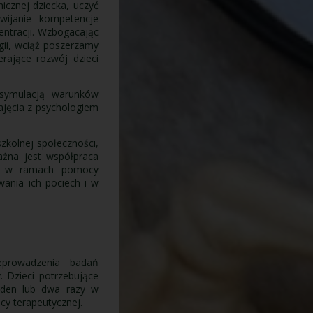
icznej dziecka, uczyć
wijanie kompetencje
entracji. Wzbogacając
gii, wciąż poszerzamy
erające rozwój dzieci
 symulacją warunków
ajęcia z psychologiem
zkolnej społeczności,
ażna jest współpraca
mi, w ramach pomocy
ania ich pociech i w
eprowadzenia badań
Dzieci potrzebujące
jeden lub dwa razy w
cy terapeutycznej.