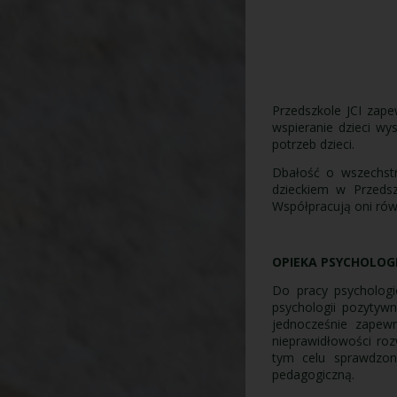
Przedszkole JCI zape
wspieranie dzieci w
potrzeb dzieci.
Dbałość o wszechstr
dzieckiem w Przedsz
Współpracują oni rów
OPIEKA PSYCHOLOG
Do pracy psycholog
psychologii pozytyw
jednocześnie zapew
nieprawidłowości roz
tym celu sprawdzon
pedagogiczną.