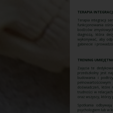
TERAPIA INTEGRACJI
Terapia integracji s
funkcjonowania ośro
bodźców zmysłowych 
diagnozą, która de
wykonywać, aby odpo
gabinecie i prowadzon
TRENING UMIEJĘTN
Zajęcia te dedykowa
przedszkolny jest n
budowania i podtrzy
pełnowartościowym
doświadczeń, które
trudności w relacjach
oraz wszyscy, którzy 
Spotkania odbywają
psychologiem lub w ki