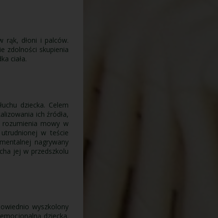
 rąk, dłoni i palców.
e zdolności skupienia
ka ciała.
łuchu dziecka. Celem
alizowania ich źródła,
, rozumienia mowy w
utrudnionej w teście
umentalnej nagrywany
cha jej w przedszkolu
powiednio wyszkolony
-emocjonalną dziecka.