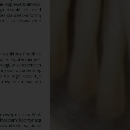
ie odpowiedzialności,
ga oswoić lęk przed
też dla dziecka formą
sem i są prowadzone
instruktora. Podobnie
nie. Hipoterapia jest
owagi, w zaburzeniach
ocjonalno-społecznej.
a do tego kształtuje
le również na dbaniu o
rozwój dziecka. Wiek
lnościami koordynacji
 prowadzone są przez