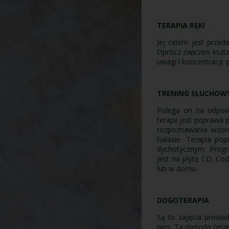
TERAPIA RĘKI
Jej celem jest przed
Oprócz ćwiczeń kszta
uwagi i koncentracji,
TRENING SŁUCHOW
Polega on na odpowi
terapii jest poprawa 
rozpoznawania wzor
hałasie. Terapia po
dychotycznym. Progr
jest na płytę CD. Co
lub w domu.
DOGOTERAPIA
Są to zajęcia prowa
pies. Ta metoda tera