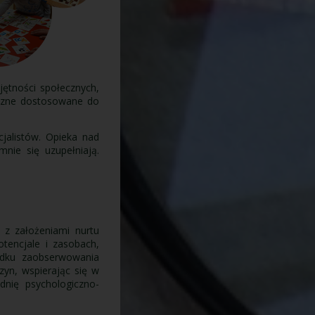
jętności społecznych,
yczne dostosowane do
jalistów. Opieka nad
nie się uzupełniają.
z założeniami nurtu
tencjale i zasobach,
adku zaobserwowania
zyn, wspierając się w
nię psychologiczno-