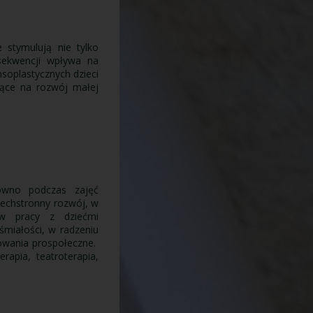
 stymulują nie tylko
sekwencji wpływa na
soplastycznych dzieci
ające na rozwój małej
równo podczas zajęć
szechstronny rozwój, w
 w pracy z dziećmi
śmiałości, w radzeniu
owania prospołeczne.
rapia, teatroterapia,