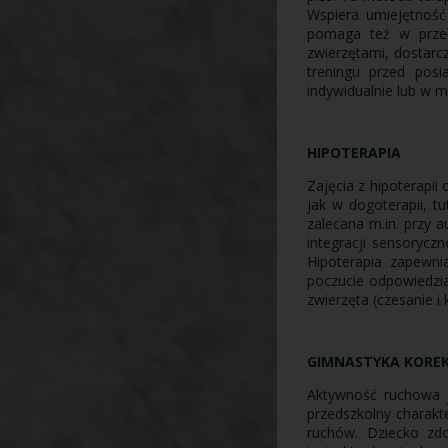
Wspiera umiejętność 
pomaga też w przeł
zwierzętami, dostarc
treningu przed pos
indywidualnie lub w m
HIPOTERAPIA
Zajęcia z hipoterapi
jak w dogoterapii, t
zalecana m.in. przy 
integracji sensorycz
Hipoterapia zapewni
poczucie odpowiedzial
zwierzęta (czesanie i 
GIMNASTYKA KORE
Aktywność ruchowa j
przedszkolny charakt
ruchów. Dziecko zdo