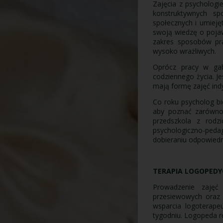
Zajęcia z psychologi
konstruktywnych sp
społecznych i umieję
swoją wiedzę o pojaw
zakres sposobów prac
wysoko wrażliwych.
Oprócz pracy w gab
codziennego życia. J
mają formę zajęć indy
Co roku psycholog bi
aby poznać zarówno 
przedszkola z rodz
psychologiczno-peda
dobieraniu odpowied
TERAPIA LOGOPED
Prowadzenie zajęć
przesiewowych oraz
wsparcia logoterape
tygodniu. Logopeda r