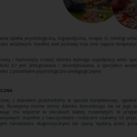
wnia opiekę psychologiczną, logopedyczną, terapię SI, treningi umie
ysoko wrażliwych, korektę wad postawy oraz inne zajęcia terapeut
onny i harmonijny rozwój dziecka wymaga współpracy wielu spec
kolu JCI jest zintegrowana i skoordynowana, a specjaliści wzajem
nież z poradniami psychologiczno-pedagogicznymi.
ICZNA
icznej z dzieckiem podchodzimy w sposób kompleksowy, zgodnie 
nej. Rozwijamy mocne strony dziecka, koncentrując się na jego po
niając mu wsparcie w obszarach słabiej rozwiniętych. W przyp
wojowych, wspólnie z nauczycielami i rodzicami szukamy ich przyc
ymi narzędziami diagnostycznymi lub opinią wydaną przez porad