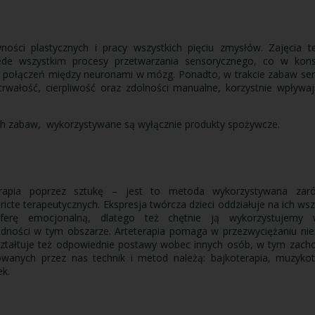
ności plastycznych i pracy wszystkich pięciu zmysłów. Zajęcia te
zede wszystkim procesy przetwarzania sensorycznego, co w kon
 połączeń między neuronami w mózg. Ponadto, w trakcie zabaw sen
trwałość, cierpliwość oraz zdolności manualne, korzystnie wpływ
 zabaw, wykorzystywane są wyłącznie produkty spożywcze.
 terapia poprzez sztukę – jest to metoda wykorzystywana za
tricte terapeutycznych. Ekspresja twórcza dzieci oddziałuje na ich w
sferę emocjonalną, dlatego też chętnie ją wykorzystujemy
dności w tym obszarze. Arteterapia pomaga w przezwyciężaniu nie
ształtuje też odpowiednie postawy wobec innych osób, w tym zach
wanych przez nas technik i metod należą: bajkoterapia, muzykote
ek.