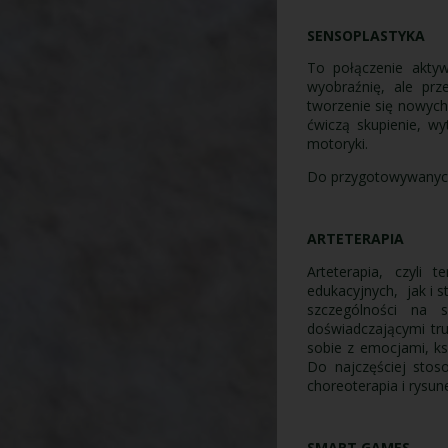
SENSOPLASTYKA
To połączenie aktyw
wyobraźnię, ale pr
tworzenie się nowych
ćwiczą skupienie, wy
motoryki.
Do przygotowywanych
ARTETERAPIA
Arteterapia, czyli
edukacyjnych, jak i s
szczególności na 
doświadczającymi tru
sobie z emocjami, k
Do najczęściej stoso
choreoterapia i rysun
SMART GAMES