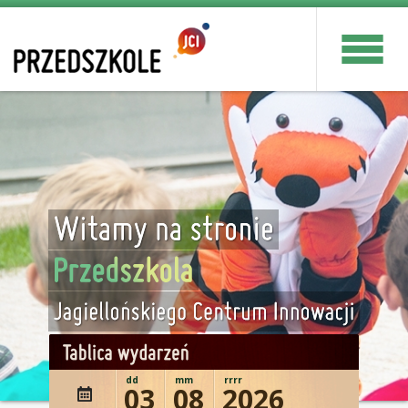
dd
mm
rrrr
03
08
2026
wydażenie