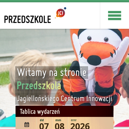
dd
mm
rrrr
07
08
2026
wydażenie