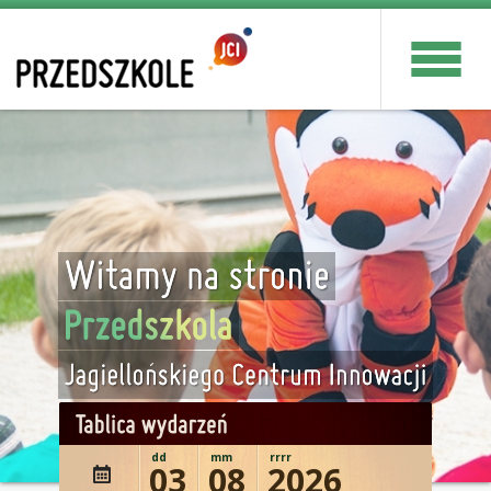
dd
mm
rrrr
03
08
2026
wydażenie