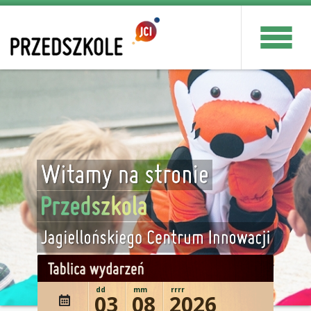
dd
mm
rrrr
03
08
2026
wydażenie