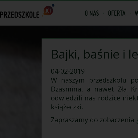
O NAS
OFERTA
W
Bajki, baśnie i 
04-02-2019
W naszym przedszkolu poj
Dżasmina, a nawet Zła Kr
odwiedzili nas rodzice niek
książeczki.
Zapraszamy do zobaczenia
g