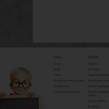
O NAS
OFERTA
O nas
Zajęcia
Misja
Zerówka
Praca
Zajęcia dodatk
Przestrzeń edukacyjna
Wspieranie roz
Współpraca
Zespół Asperge
Polityka prywatności
Wysoko Wrażliw
(WWD)
Dzieci zdolne
Projekty