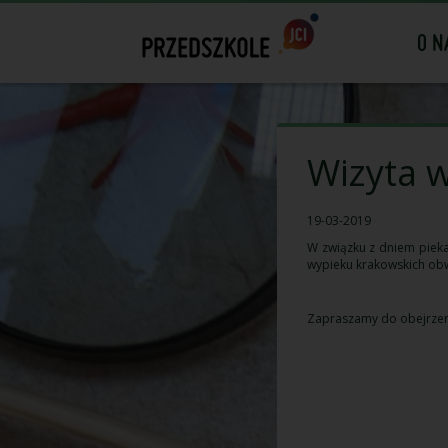
O N
Wizyta 
19-03-2019
W związku z dniem pieka
wypieku krakowskich ob
Zapraszamy do obejrze