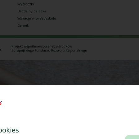
Wycieczki
Urodziny dziecka
Wakacje w przedszkolu
Cennik
ookies