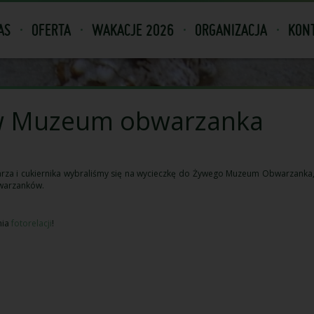
AS
OFERTA
WAKACJE 2026
ORGANIZACJA
KONT
w Muzeum obwarzanka
rza i cukiernika wybraliśmy się na wycieczkę do Żywego Muzeum Obwarzanka, 
warzanków.
nia
fotorelacji
!