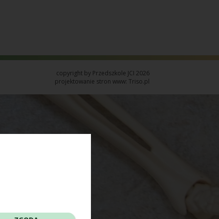
copyright by Przedszkole JCI 2026
projektowanie stron www: Triso.pl