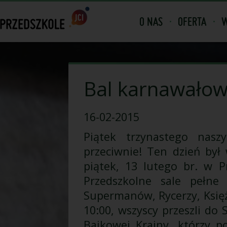
O NAS
OFERTA
W
Bal karnawało
16-02-2015
Piątek trzynastego nasz
przeciwnie! Ten dzień był
piątek, 13 lutego br. w P
Przedszkolne sale pełne 
Supermanów, Rycerzy, Księż
10:00, wszyscy przeszli do S
Bajkowej Krainy, którzy p