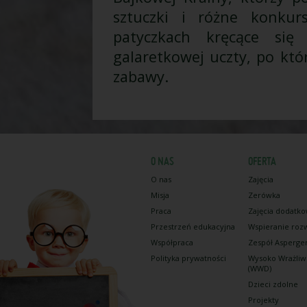
sztuczki i różne konkurs
patyczkach kręcące się
galaretkowej uczty, po któr
zabawy.
O NAS
OFERTA
O nas
Zajęcia
Misja
Zerówka
Praca
Zajęcia dodatk
Przestrzeń edukacyjna
Wspieranie roz
Współpraca
Zespół Asperge
Polityka prywatności
Wysoko Wrażliw
(WWD)
Dzieci zdolne
Projekty