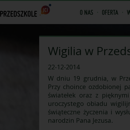
O NAS
OFERTA
W
Wigilia w Przed
22-12-2014
W dniu 19 grudnia, w Prze
Przy choince ozdobionej p
światełek oraz z pięknymi
uroczystego obiadu wigilij
świąteczne życzenia i wysł
narodzin Pana Jezusa.