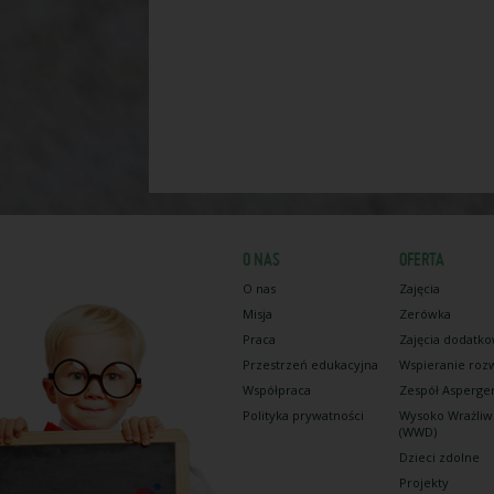
O NAS
OFERTA
O nas
Zajęcia
Misja
Zerówka
Praca
Zajęcia dodatk
Przestrzeń edukacyjna
Wspieranie roz
Współpraca
Zespół Asperge
Polityka prywatności
Wysoko Wrażliw
(WWD)
Dzieci zdolne
Projekty