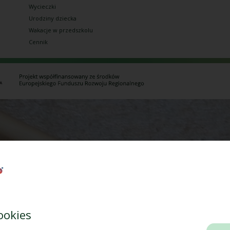
Wycieczki
Urodziny dziecka
Wakacje w przedszkolu
Cennik
ookies