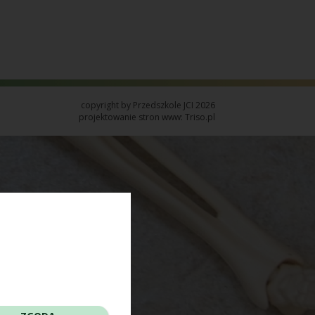
copyright by Przedszkole JCI 2026
projektowanie stron www: Triso.pl