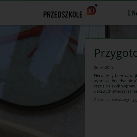
O N
Przygot
06-07-2018
Pierwszy tydzień wakacj
wyprawę. Przedszkole JC
czasie dalekich wypraw
ciekawych zwierząt zami
Zdjęcia z pierwszego t