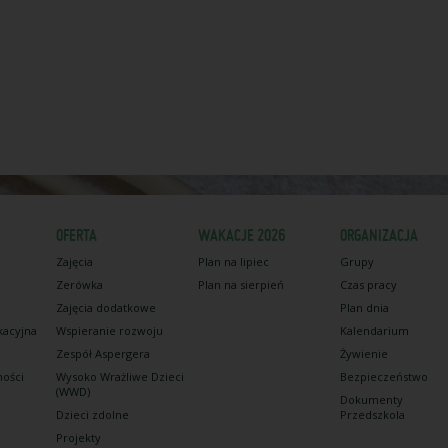
OFERTA
WAKACJE 2026
ORGANIZACJA
Zajęcia
Plan na lipiec
Grupy
Zerówka
Plan na sierpień
Czas pracy
Zajęcia dodatkowe
Plan dnia
kacyjna
Wspieranie rozwoju
Kalendarium
Zespół Aspergera
Żywienie
ności
Wysoko Wrażliwe Dzieci
Bezpieczeństwo
(WWD)
Dokumenty
Dzieci zdolne
Przedszkola
Projekty