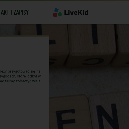
AKT I ZAPISY
y
ależy przygotować się na
rzygodach, które odbył w
mogliśmy zobaczyć wiele