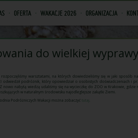
AS
OFERTA
WAKACJE 2026
ORGANIZACJA
KONT
owania do wielkiej wypraw
i rozpoczęliśmy warsztatami, na których dowiedzieliśmy się w jaki sposób n
I odwiedził podróżnik, który opowiedział o osobistych doświadczeniach i p
. Z nowo nabytą wiedzą udaliśmy się na wycieczkę do ZOO w Krakowie, gdzie 
eszkujących w naturalnym środowisku najodleglejsze zakątki Ziemi.
ygodnia Podróżniczych Wakacji można zobaczyć
tutaj
.