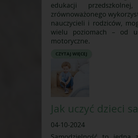
edukacji przedszkoln
zrównoważonego wykorzysta
nauczycieli i rodziców, m
wielu poziomach – od um
motoryczne.
CZYTAJ WIĘCEJ
Jak uczyć dzieci 
04-10-2024
Samodzielność to jedna z