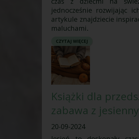
czas z dziećmi na świ
jednocześnie rozwijając i
artykule znajdziecie inspir
maluchami.
CZYTAJ WIĘCEJ
Książki dla przeds
zabawa z jesienn
20-09-2024
Jesień to doskonały cz