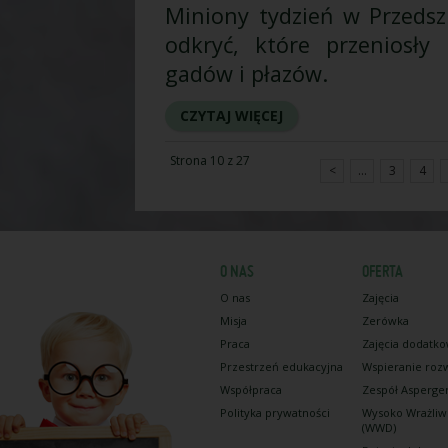
Miniony tydzień w Przedsz
odkryć, które przeniosły
gadów i płazów.
CZYTAJ WIĘCEJ
Strona 10 z 27
<
...
3
4
O NAS
OFERTA
O nas
Zajęcia
Misja
Zerówka
Praca
Zajęcia dodatk
Przestrzeń edukacyjna
Wspieranie roz
Współpraca
Zespół Asperge
Polityka prywatności
Wysoko Wrażliw
(WWD)