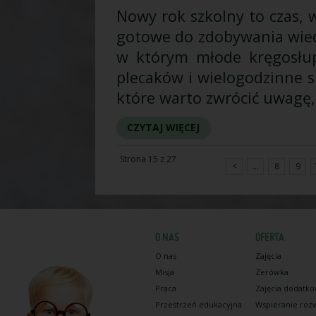
Nowy rok szkolny to czas, 
gotowe do zdobywania wiedz
w którym młode kręgosłu
plecaków i wielogodzinne 
które warto zwrócić uwagę
CZYTAJ WIĘCEJ
Strona 15 z 27
<
...
8
9
O NAS
OFERTA
O nas
Zajęcia
Misja
Zerówka
Praca
Zajęcia dodatk
Przestrzeń edukacyjna
Wspieranie roz