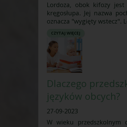
Lordoza, obok kifozy jes
kręgosłupa. Jej nazwa poc
oznacza "wygięty wstecz". L
CZYTAJ WIĘCEJ
Dlaczego przedszk
języków obcych?
27-09-2023
W wieku przedszkolnym dz