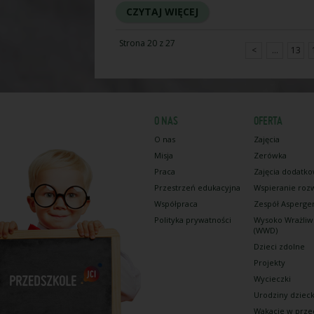
CZYTAJ WIĘCEJ
Strona 20 z 27
<
...
13
O NAS
OFERTA
O nas
Zajęcia
Misja
Zerówka
Praca
Zajęcia dodatk
Przestrzeń edukacyjna
Wspieranie roz
Współpraca
Zespół Asperge
Polityka prywatności
Wysoko Wrażliw
(WWD)
Dzieci zdolne
Projekty
Wycieczki
Urodziny dziec
Wakacje w prze