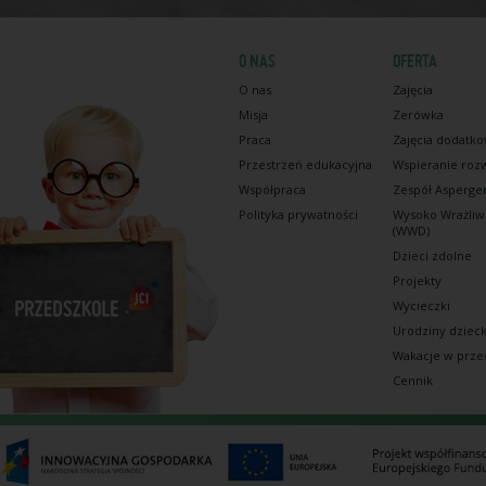
O NAS
OFERTA
O nas
Zajęcia
Misja
Zerówka
Praca
Zajęcia dodatk
Przestrzeń edukacyjna
Wspieranie roz
Współpraca
Zespół Asperge
Polityka prywatności
Wysoko Wrażliw
(WWD)
Dzieci zdolne
Projekty
Wycieczki
Urodziny dziec
Wakacje w prze
Cennik