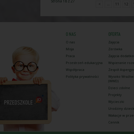
Strona 18 z 27
<
...
11
12
O NAS
OFERTA
O nas
Zajęcia
Misja
Zerówka
Praca
Zajęcia dodatk
Przestrzeń edukacyjna
Wspieranie roz
Współpraca
Zespół Asperge
Polityka prywatności
Wysoko Wrażliw
(WWD)
Dzieci zdolne
Projekty
Wycieczki
Urodziny dziec
Wakacje w prze
Cennik