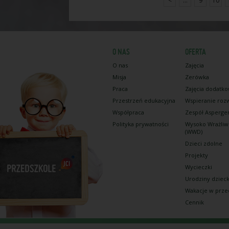
<
...
9
10
O NAS
OFERTA
O nas
Zajęcia
Misja
Zerówka
Praca
Zajęcia dodatk
Przestrzeń edukacyjna
Wspieranie roz
Współpraca
Zespół Asperge
Polityka prywatności
Wysoko Wrażliw
(WWD)
Dzieci zdolne
Projekty
Wycieczki
Urodziny dziec
Wakacje w prze
Cennik